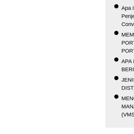
Apa i
Penj
Conv
MEM
PORT
PORT
APA 
BER
JEN
DIST
MEN
MAN
(VMS