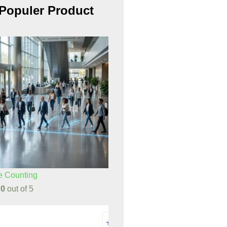
Populer Product
e Counting
d
0
out of 5