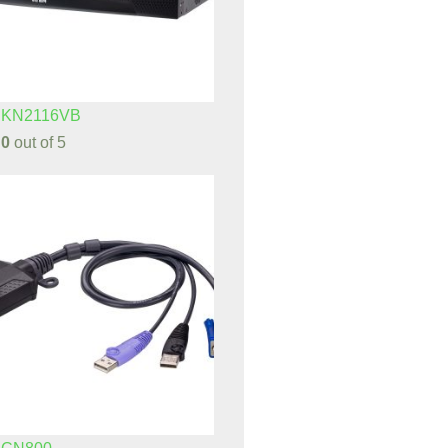
 KN2116VB
d
0
out of 5