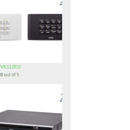
 VK112EU
d
0
out of 5