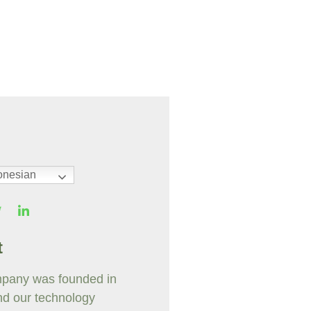
onesian
t
pany was founded in
nd our technology