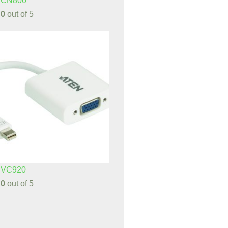
 CN800
d
0
out of 5
 VC920
d
0
out of 5