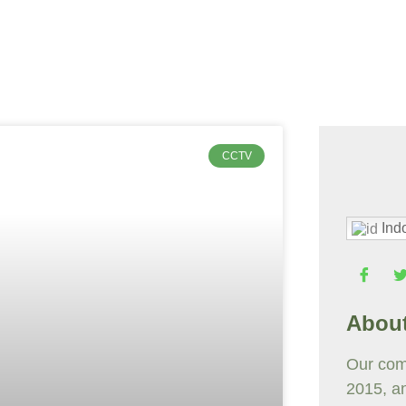
CCTV
Ind
Abou
Our com
2015, a