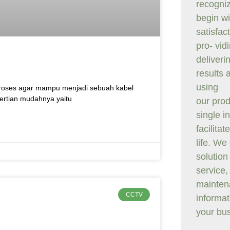
recogniz
begin w
satisfac
pro- vid
deliveri
results 
using
proses agar mampu menjadi sebuah kabel
ertian mudahnya yaitu
our prod
single i
facilitat
life. We
solution
service,
mainten
CCTV
informat
your bu