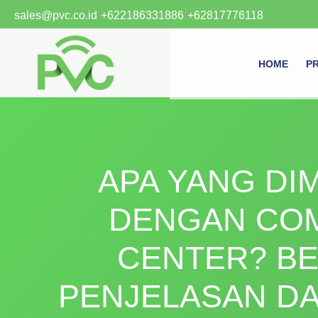
Skip
sales@pvc.co.id
+622186331886
+62817776118
to
content
HOME
P
APA YANG DI
DENGAN CO
CENTER? BE
PENJELASAN DA