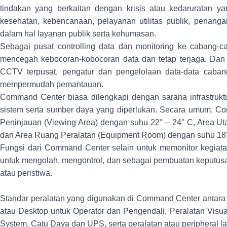
tindakan yang berkaitan dengan krisis atau kedaruratan y
kesehatan, kebencanaan, pelayanan utilitas publik, penang
dalam hal layanan publik serta kehumasan.
Sebagai pusat controlling data dan monitoring ke cabang-c
mencegah kebocoran-kobocoran data dan tetap terjaga. Dan
CCTV terpusat, pengatur dan pengelolaan data-data caba
mempermudah pemantauan.
Command Center
biasa dilengkapi dengan sarana infrastrukt
sistem serta sumber daya yang diperlukan. Secara umum,
Co
Peninjauan (Viewing Area) dengan suhu 22° – 24° C, Area Ut
dan Area Ruang Peralatan (Equipment Room) dengan suhu 18°
Fungsi dari
Command Center
selain untuk memonitor kegiata
untuk mengolah, mengontrol, dan sebagai pembuatan keputus
atau peristiwa.
Standar peralatan yang digunakan di
Command Center
antara
atau Desktop untuk Operator dan Pengendali, Peralatan Visua
System, Catu Daya dan UPS, serta peralatan atau peripheral la