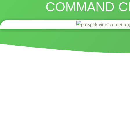
COMMAND C
hvsgroup
January 19,